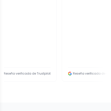
a verificada de Trustpilot
Reseña verificada de Google