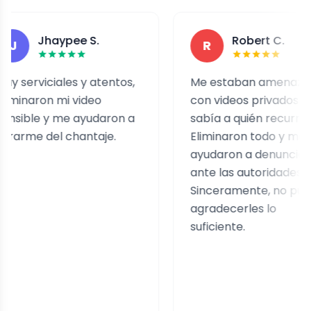
Jhaypee S.
Robert C.
R
viciales y atentos,
Me estaban amenazando
ron mi video
con videos privados y no
le y me ayudaron a
sabía a quién recurrir.
e del chantaje.
Eliminaron todo y me
ayudaron a denunciarlo
ante las autoridades.
Sinceramente, no puedo
agradecerles lo
suficiente.