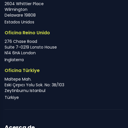
2604 Whittier Place
Wilmington
Delaware 19808
Estados Unidos
Oficina Reino Unido
276 Chase Road
Suite 7-0219 Lonsto House
N14 6HA London
Inglaterra
Oficina Türkiye
Maltepe Mah.
Eski Çırpıcı Yolu Sok. No: 3B/103
Zeytinburnu Istanbul
Türkiye
Acerca de