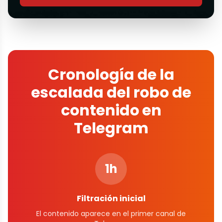
Cronología de la
escalada del robo de
contenido en
Telegram
1h
Filtración inicial
El contenido aparece en el primer canal de