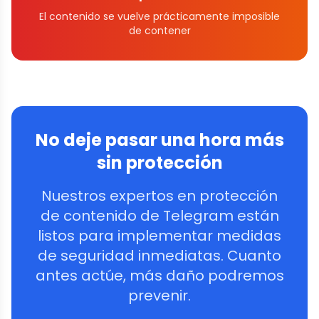
El contenido se vuelve prácticamente imposible
de contener
No deje pasar una hora más
sin protección
Nuestros expertos en protección
de contenido de Telegram están
listos para implementar medidas
de seguridad inmediatas. Cuanto
antes actúe, más daño podremos
prevenir.