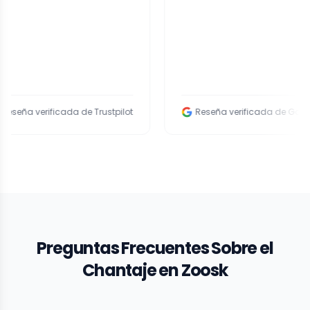
erificada de Trustpilot
Reseña verificada de Google
Preguntas Frecuentes Sobre el
Chantaje en Zoosk