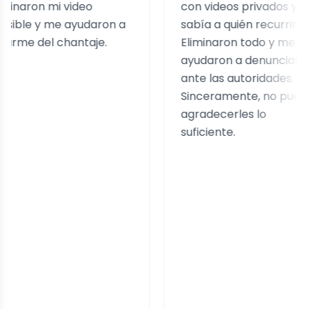
on mi video
con videos privados y no
 y me ayudaron a
sabía a quién recurrir.
 del chantaje.
Eliminaron todo y me
ayudaron a denunciarlo
ante las autoridades.
Sinceramente, no puedo
agradecerles lo
suficiente.