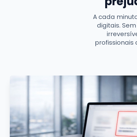
preju
A cada minut
digitais. Se
irreversí
profissionais