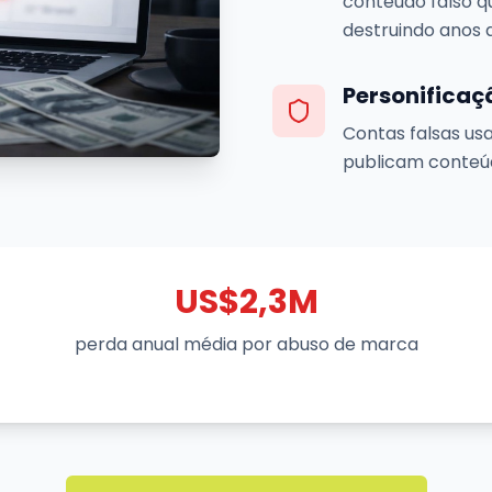
conteúdo falso qu
destruindo anos 
Personificaç
Contas falsas us
publicam conteúd
US$2,3M
perda anual média por abuso de marca