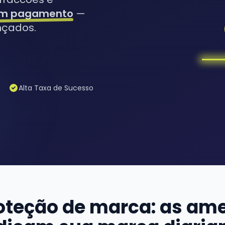
sem pagamento
—
nçados.
Alta Taxa de Sucesso
oteção de marca: as am