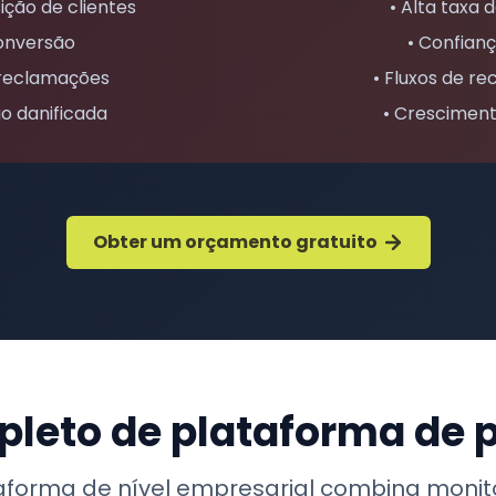
ição de clientes
• Alta taxa
conversão
• Confianç
 reclamações
• Fluxos de r
ão danificada
• Crescimen
Obter um orçamento gratuito
leto de plataforma de 
aforma de nível empresarial combina moni