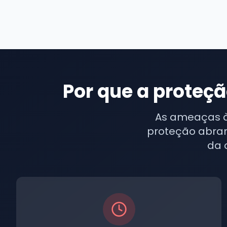
Por que a proteç
As ameaças à
proteção abran
da 