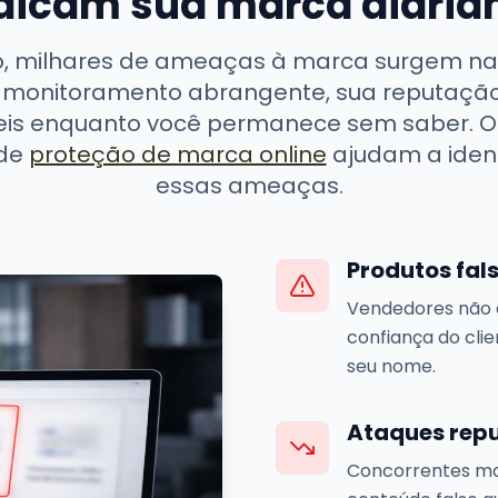
dicam sua marca diari
o, milhares de ameaças à marca surgem na
m monitoramento abrangente, sua reputaçã
veis enquanto você permanece sem saber. O
 de
proteção de marca online
ajudam a identi
essas ameaças.
Produtos fal
Vendedores não a
confiança do cli
seu nome.
Ataques repu
Concorrentes mal