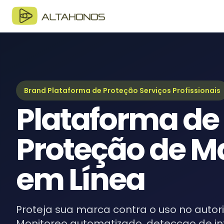
B
Ul
G
Gu
Brand Plataforma de Proteção Serviços Profissionais
Plataforma de
e
Re
Proteção de M
em Línea
Proteja sua marca contra o uso no autori
Monitoreo automatizado, deteccao de in