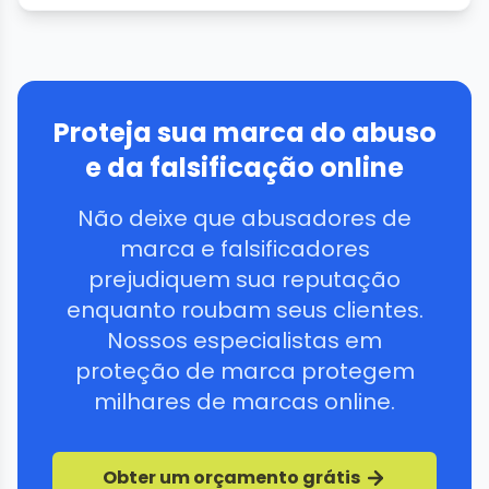
Proteja sua marca do abuso
e da falsificação online
Não deixe que abusadores de
marca e falsificadores
prejudiquem sua reputação
enquanto roubam seus clientes.
Nossos especialistas em
proteção de marca protegem
milhares de marcas online.
Obter um orçamento grátis