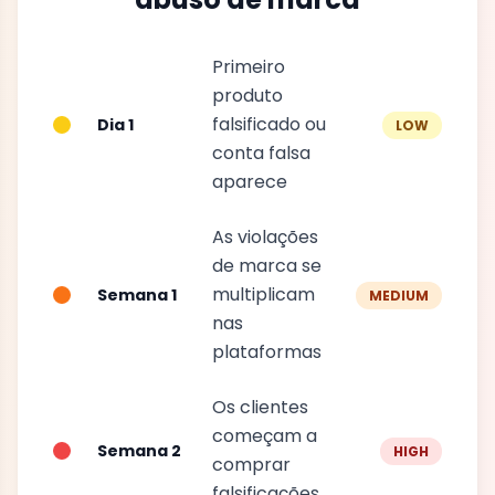
Primeiro
produto
falsificado ou
Dia 1
LOW
conta falsa
aparece
As violações
de marca se
multiplicam
Semana 1
MEDIUM
nas
plataformas
Os clientes
começam a
Semana 2
HIGH
comprar
falsificações