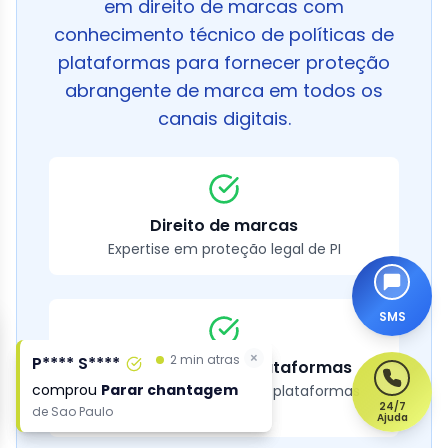
em direito de marcas com
conhecimento técnico de políticas de
plataformas para fornecer proteção
abrangente de marca em todos os
canais digitais.
Direito de marcas
Expertise em proteção legal de PI
SMS
×
×
2 min atras
2 min atras
P**** S****
P**** S****
Conhecimento de plataformas
comprou
comprou
Parar chantagem
Parar chantagem
Especialistas em todas as plataformas
24/7
principais
de
de
Sao Paulo
Sao Paulo
Ajuda