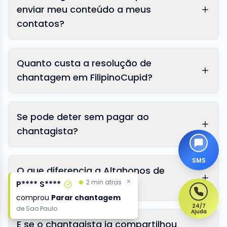
enviar meu conteúdo a meus
contatos?
Quanto custa a resolução de
chantagem em FilipinoCupid?
Se pode deter sem pagar ao
chantagista?
SMS
O que diferencia a Altahonos de
×
×
2 min atras
2 min atras
P**** S****
P**** S****
outros serviços?
comprou
comprou
Parar chantagem
Parar chantagem
24/7
de
de
Sao Paulo
Sao Paulo
Ajuda
E se o chantagista ja compartilhou