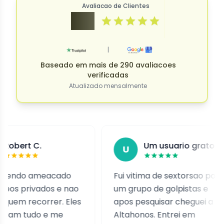
Avaliacao de Clientes
4.9
|
Baseado em mais de 290 avaliacoes
verificadas
Atualizado mensalmente
C.
Um usuario grato
U
ameacado
Fui vitima de sextorsao por
E
vados e nao
um grupo de golpistas e
m
correr. Eles
apos pesquisar cheguei a
a
do e me
Altahonos. Entrei em
E