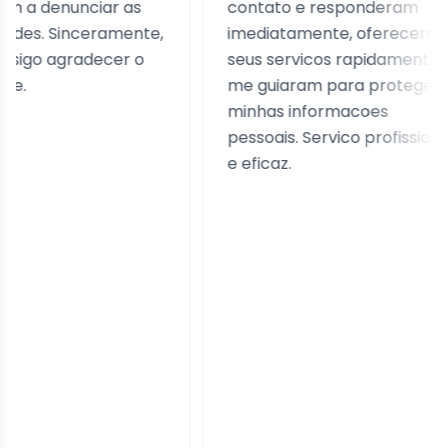
unciar as
contato e responderam
inceramente,
imediatamente, ofereceram
d
radecer o
seus servicos rapidamente e
m
me guiaram para proteger
q
minhas informacoes
pessoais. Servico profissional
e eficaz.
c