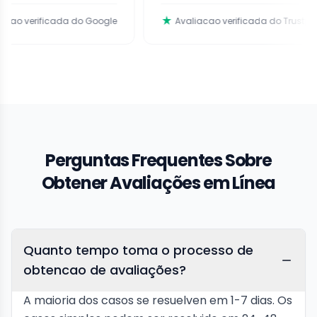
icada do Google
Avaliacao verificada do Trustpilot
Perguntas Frequentes Sobre
Obtener Avaliações em Línea
Quanto tempo toma o processo de
obtencao de avaliações?
A maioria dos casos se resuelven em 1-7 dias. Os