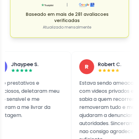
|
Baseado em mais de 281 avaliacoes
verificadas
Atualizado mensalmente
aypee S.
Robert C.
R
tativos e
Estava sendo ameacado
s, deletaram meu
com videos privados e nao
ivel e me
sabia a quem recorrer. Eles
 me livrar da
removeram tudo e me
m.
ajudaram a denunciar as
autoridades. Sinceramente,
nao consigo agradecer o