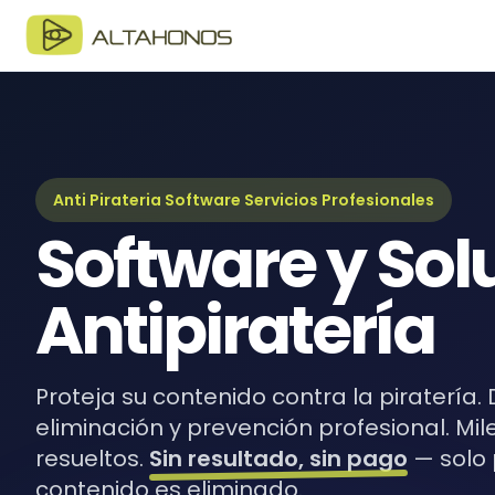
Blo
Últim
Guí
Guía
Anti Pirateria Software Servicios Profesionales
Software y Sol
eBo
Recur
Antipiratería
Proteja su contenido contra la piratería.
eliminación y prevención profesional. Mi
resueltos.
Sin resultado, sin pago
— solo
contenido es eliminado.