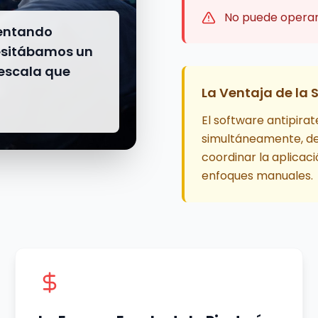
No puede operar 
tentando
cesitábamos un
 escala que
La Ventaja de la 
El software antipira
simultáneamente, det
coordinar la aplicac
enfoques manuales.