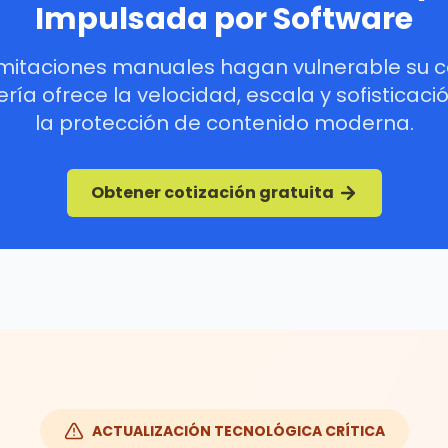
Impulsada por Software
limitaciones manuales hagan vulnerable su c
ería ofrece la velocidad, escala y sofisticac
la protección de contenido moderna.
Obtener cotización gratuita
ACTUALIZACIÓN TECNOLÓGICA CRÍTICA