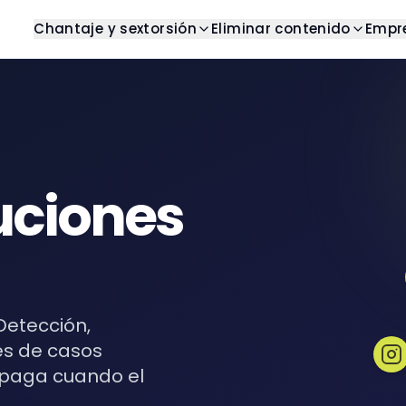
Chantaje y sextorsión
Eliminar contenido
Empr
g
Detener chantaje
Centro de ayuda
Resultados de b
os artículos y análisis
Obtener ayuda con chantaje
Encuentre respuestas a pre
Eliminar resultados n
frecuentes
as
Detener sextorsión
Imágenes
Casos de éxito
s completas
Obtener ayuda con
Eliminar imágenes no
sextorsión
Ejemplos del mundo real
uciones
oks
Videos
Plantillas
sos y guías digitales
Eliminar videos no de
Plantillas listas para usar
Pornografía veng
Eliminar contenido pr
Reseñas
 Detección,
Eliminar reseñas no 
les de casos
 paga cuando el