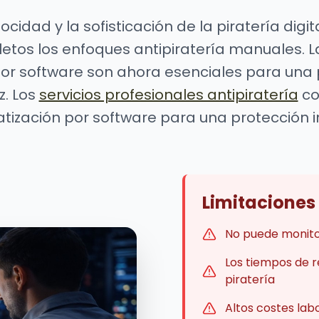
locidad y la sofisticación de la piratería di
etos los enfoques antipiratería manuales. L
or software son ahora esenciales para una 
z. Los
servicios profesionales antipiratería
co
ización por software para una protección i
Limitaciones
No puede monito
Los tiempos de r
piratería
Altos costes lab