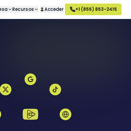
esa
Recursos
Acceder
+1 (855) 853-2415
úsqueda
Sobre nosotros
guntas
o deseados
Conozca nuestra empresa
Cómo funciona Altahonos
 deseadas
Conozca cómo trabajamos
Empleo
seados
Únase a nuestro equipo
ativa
Reseñas de Altahonos
ivado
Vea lo que dicen nuestros
clientes
deseadas