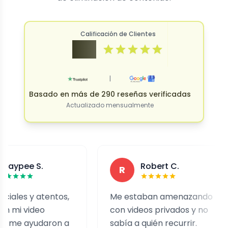
Calificación de Clientes
4.9
|
Basado en más de 290 reseñas verificadas
Actualizado mensualmente
S.
Robert C.
R
 atentos,
Me estaban amenazando
Fu
deo
con videos privados y no
un
yudaron a
sabía a quién recurrir.
de