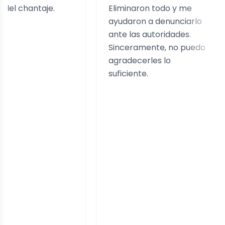
ntaje.
Eliminaron todo y me
Al
ayudaron a denunciarlo
re
ante las autoridades.
of
Sinceramente, no puedo
rá
agradecerles lo
pa
suficiente.
pe
pr