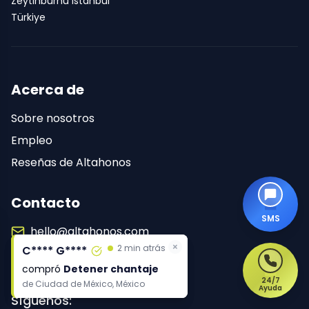
Zeytinburnu Istanbul
Türkiye
Acerca de
Sobre nosotros
Empleo
Reseñas de Altahonos
Contacto
SMS
hello@altahonos.com
×
2 min atrás
C**** G****
+1 (855) 853-2415
compró
Detener chantaje
24/7
de
Ciudad de México, México
Ayuda
Síguenos: