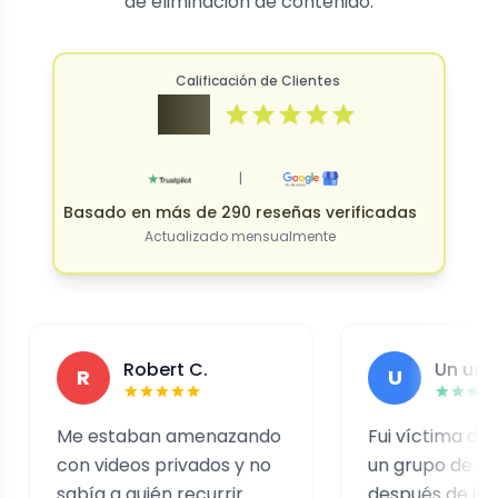
de eliminación de contenido.
Calificación de Clientes
4.9
|
Basado en más de 290 reseñas verificadas
Actualizado mensualmente
Robert C.
Un usuario agr
R
U
e estaban amenazando
Fui víctima de sextorsió
n videos privados y no
un grupo de estafadore
bía a quién recurrir.
después de investigar l