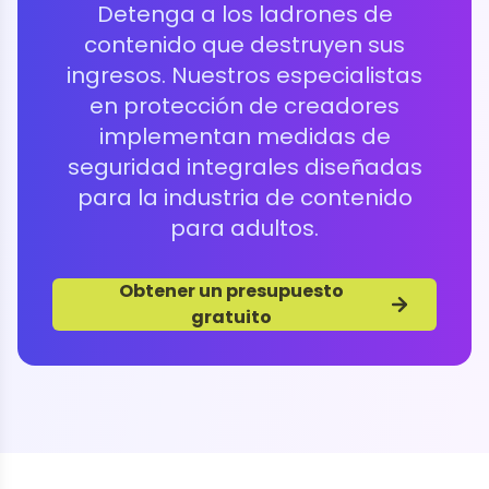
Detenga a los ladrones de
contenido que destruyen sus
ingresos. Nuestros especialistas
en protección de creadores
implementan medidas de
seguridad integrales diseñadas
para la industria de contenido
para adultos.
Obtener un presupuesto
gratuito