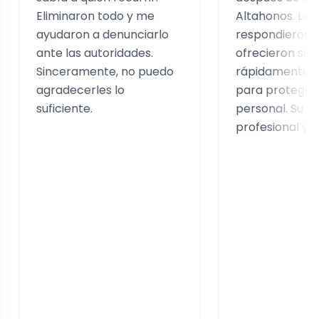
iminaron todo y me
Altahonos. Los contacté
udaron a denunciarlo
respondieron de inmedi
te las autoridades.
ofrecieron sus servicios
nceramente, no puedo
rápidamente y me guia
radecerles lo
para proteger mi infor
ficiente.
personal. Su servicio fu
profesional y efectivo.