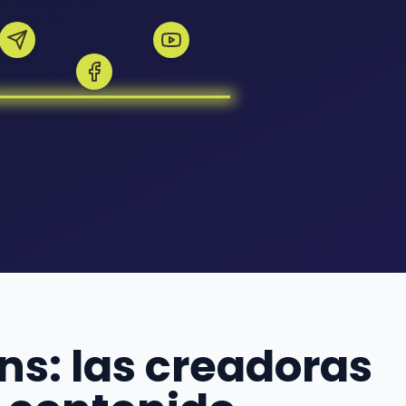
ns: las creadoras