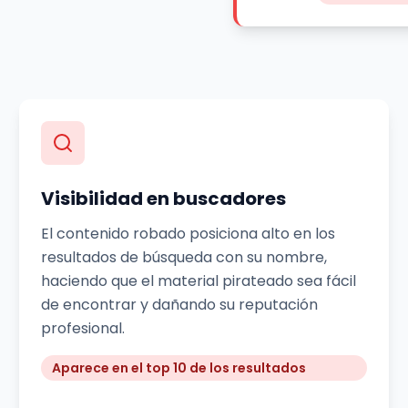
Visibilidad en buscadores
El contenido robado posiciona alto en los
resultados de búsqueda con su nombre,
haciendo que el material pirateado sea fácil
de encontrar y dañando su reputación
profesional.
Aparece en el top 10 de los resultados