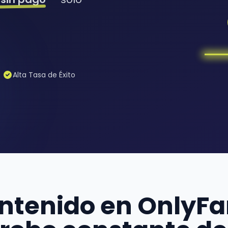
Alta Tasa de Éxito
ntenido en OnlyFa