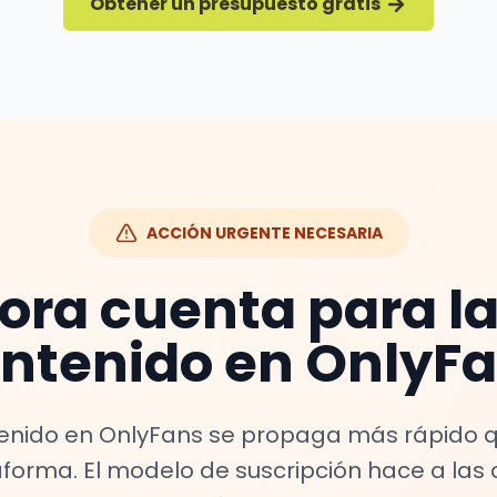
Obtener un presupuesto gratis
ACCIÓN URGENTE NECESARIA
ora cuenta para la
ntenido en OnlyF
tenido en OnlyFans se propaga más rápido q
aforma. El modelo de suscripción hace a las