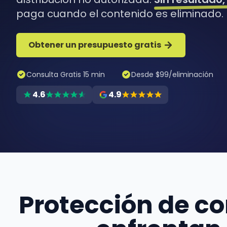
paga cuando el contenido es eliminado.
Obtener un presupuesto gratis
Consulta Gratis 15 min
Desde $99/eliminación
4.6
4.9
Protección de co