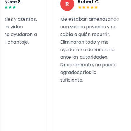
S.
Robert C.
R
 atentos,
Me estaban amenazando
Fu
deo
con videos privados y no
un
udaron a
sabía a quién recurrir.
de
taje.
Eliminaron todo y me
Al
ayudaron a denunciarlo
re
ante las autoridades.
of
Sinceramente, no puedo
rá
agradecerles lo
pa
suficiente.
pe
pr