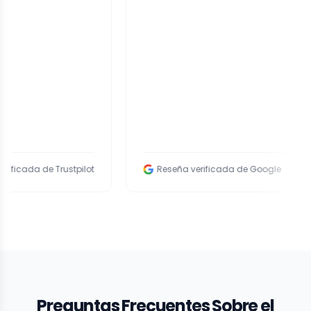
de Trustpilot
Reseña verificada de Google
Preguntas Frecuentes Sobre el