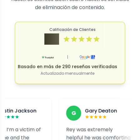
de eliminación de contenido.
Calificación de Clientes
4.9
|
Basado en más de 290 reseñas verificadas
Actualizado mensualmente
kson
Gary Deaton
G
F
ctim of
Rey was extremely
I was
he
helpful he was comforting
and 