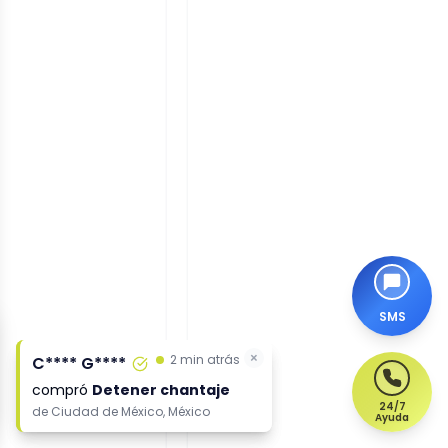
SMS
×
×
2 min atrás
2 min atrás
C**** G****
C**** G****
compró
compró
Detener chantaje
Detener chantaje
24/7
de
de
Ciudad de México, México
Ciudad de México, México
Ayuda