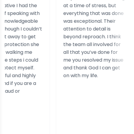
ad the
at a time of stress, but
staf
ng with
everything that was done
help
eable
was exceptional. Their
help
couldn’t
attention to detail is
assis
o get
beyond reproach. I think
case
on she
the team all involved for
real
g me
all that you’ve done for
expe
 could
me you resolved my issue
simil
elf.
and thank God I can get
ighly
on with my life.
are a