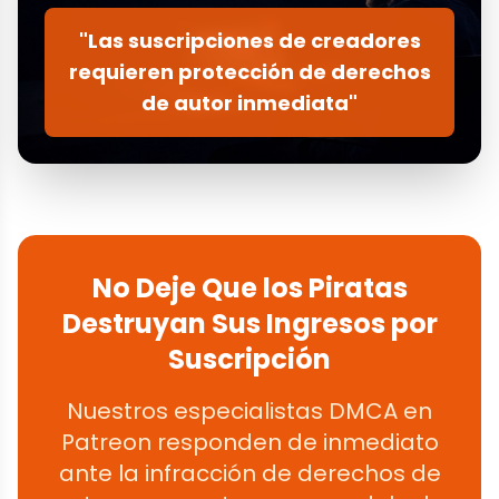
"Las suscripciones de creadores
requieren protección de derechos
de autor inmediata"
No Deje Que los Piratas
Destruyan Sus Ingresos por
Suscripción
Nuestros especialistas DMCA en
Patreon responden de inmediato
ante la infracción de derechos de