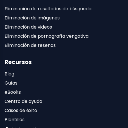
Eliminación de resultados de búsqueda
Eliminación de imágenes
Eliminación de videos
Eliminación de pornografía vengativa
Eliminación de reseñas
Recursos
Blog
Guías
eBooks
Centro de ayuda
Casos de éxito
Plantillas