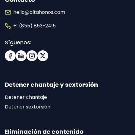
hello@altahonos.com
+1 (855) 853-2415
Síguenos:
Facebook
LinkedIn
Instagram
X (Twitter)
Detener chantaje y sextorsión
Detener chantaje
Detener sextorsión
Eliminación de contenido