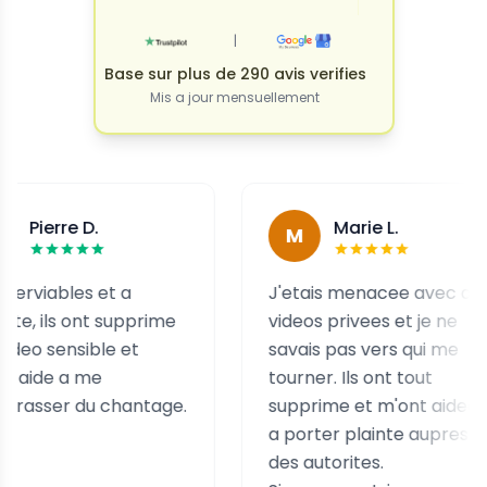
|
Base sur plus de 290 avis verifies
Mis a jour mensuellement
e D.
Marie L.
M
es et a
J'etais menacee avec des
 ont supprime
videos privees et je ne
sible et
savais pas vers qui me
 me
tourner. Ils ont tout
 du chantage.
supprime et m'ont aidee
a porter plainte aupres
des autorites.