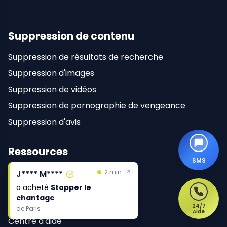
Suppression de contenu
Suppression de résultats de recherche
Suppression d'images
Suppression de vidéos
Suppression de pornographie de vengeance
Suppression d'avis
Ressources
SMS
×
×
Blog
2 min
2 min
J**** M****
J**** M****
a acheté
a acheté
Stopper le
Stopper le
Guides
chantage
chantage
eBooks
24/7
de
de
Paris
Paris
Aide
Centre d'aide