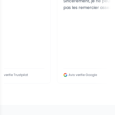
Sincerement, je ne peux
pas les remercier assez.
ustpilot
Avis verifie Google