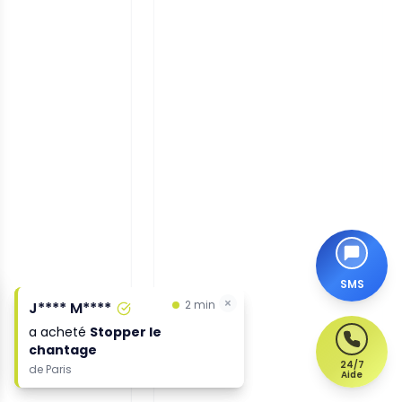
SMS
×
2 min
J**** M****
a acheté
Stopper le
chantage
24/7
de
Paris
Aide