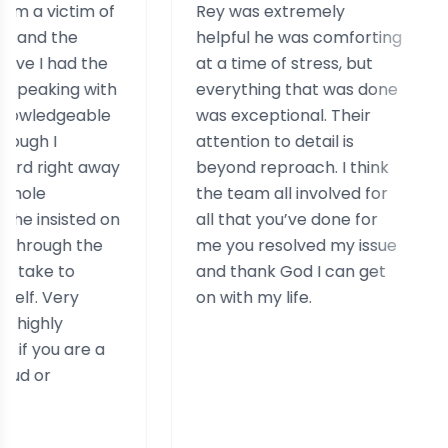
im of
Rey was extremely
I was 
helpful he was comforting
and ex
 the
at a time of stress, but
staff 
 with
everything that was done
help m
able
was exceptional. Their
helpfu
attention to detail is
assist
t away
beyond reproach. I think
case. 
the team all involved for
really
ted on
all that you’ve done for
experi
the
me you resolved my issue
simila
and thank God I can get
on with my life.
e a