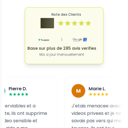
Note des Clients
4.9
|
Base sur plus de 285 avis verifies
Mis a jour mensuellement
 D.
Marie L.
M
es et a
J'etais menacee avec des
ont supprime
videos privees et je ne
ible et
savais pas vers qui me