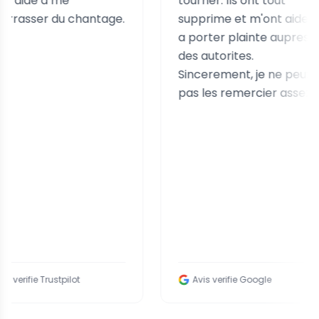
 me
tourner. Ils ont tout
du chantage.
supprime et m'ont aidee
a porter plainte aupres
des autorites.
Sincerement, je ne peux
pas les remercier assez.
stpilot
Avis verifie Google