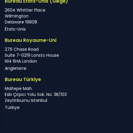
Bureau États-Unis (Siège)
2604 Whittier Place
Wilmington
Delaware 19808
États-Unis
Bureau Royaume-Uni
276 Chase Road
Suite 7-0219 Lonsto House
N14 6HA London
Angleterre
Bureau Türkiye
Maltepe Mah.
Eski Çırpıcı Yolu Sok. No: 3B/103
Zeytinburnu Istanbul
Türkiye