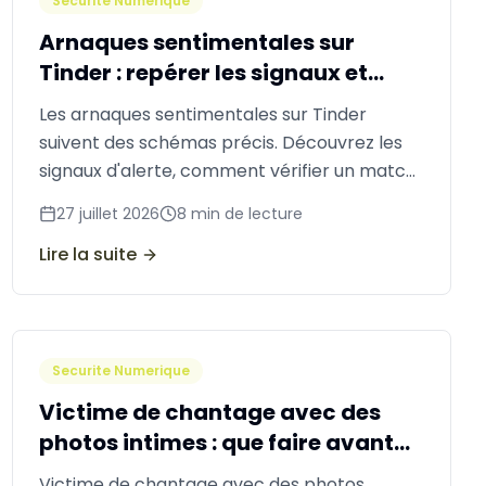
Securite Numerique
Arnaques sentimentales sur
Tinder : repérer les signaux et
réagir
Les arnaques sentimentales sur Tinder
suivent des schémas précis. Découvrez les
signaux d'alerte, comment vérifier un match,
quoi faire si vous avez été escroqué et les
27 juillet 2026
8
min de lecture
options de récupération.
Lire la suite
Securite Numerique
Victime de chantage avec des
photos intimes : que faire avant
que cela ne se propage
Victime de chantage avec des photos