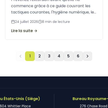
commence grâce à ce guide couvrant les
tactiques courantes, l'hygiène numérique, les
garde-fous financiers et comment
24 juillet 2026
8
min de lecture
reconnaître les signaux d'alerte précoces.
Lire la suite
1
2
3
4
5
6
u États-Unis (Siège)
Bureau Royaume-
604 Whittier Place
276 Chase Road