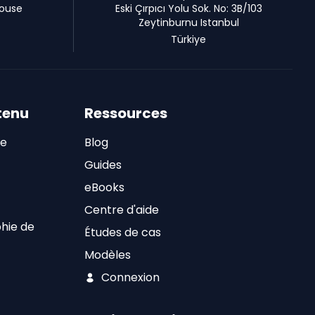
House
Eski Çırpıcı Yolu Sok. No: 3B/103
Zeytinburnu Istanbul
Türkiye
tenu
Ressources
de
Blog
Guides
eBooks
Centre d'aide
hie de
Études de cas
Modèles
Connexion