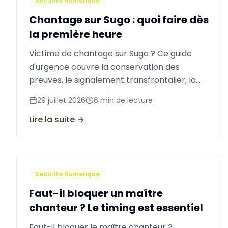
Securite Numerique
Chantage sur Sugo : quoi faire dès
la première heure
Victime de chantage sur Sugo ? Ce guide
d'urgence couvre la conservation des
preuves, le signalement transfrontalier, la
suppression de contenu et comment
29 juillet 2026
6
min de lecture
stopper la menace rapidement.
Lire la suite
Securite Numerique
Faut-il bloquer un maître
chanteur ? Le timing est essentiel
Faut-il bloquer le maître chanteur ?