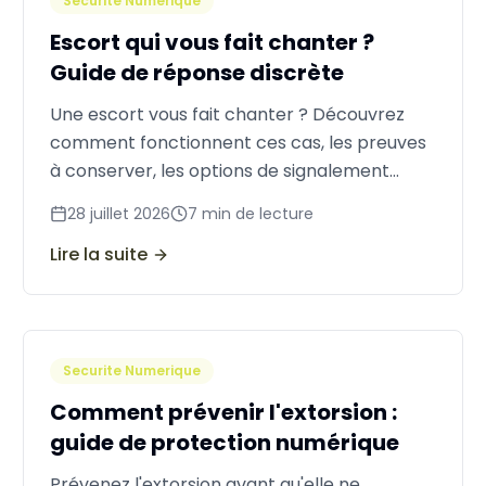
Securite Numerique
Escort qui vous fait chanter ?
Guide de réponse discrète
Une escort vous fait chanter ? Découvrez
comment fonctionnent ces cas, les preuves
à conserver, les options de signalement
discret et comment mettre fin à la menace
28 juillet 2026
7
min de lecture
de façon professionnelle.
Lire la suite
Securite Numerique
Comment prévenir l'extorsion :
guide de protection numérique
Prévenez l'extorsion avant qu'elle ne