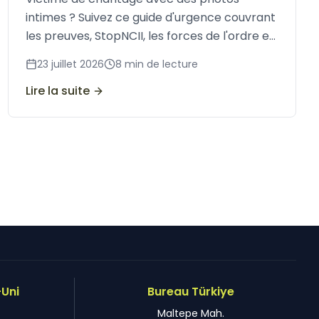
intimes ? Suivez ce guide d'urgence couvrant
les preuves, StopNCII, les forces de l'ordre et
comment arrêter la diffusion avant qu'elle
23 juillet 2026
8
min de lecture
ne se propage.
Lire la suite
Uni
Bureau Türkiye
Maltepe Mah.