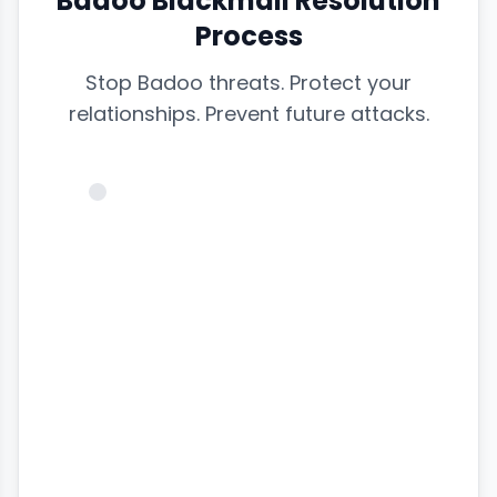
Badoo Blackmail Resolution
Process
Stop Badoo threats. Protect your
relationships. Prevent future attacks.
@victim_profile
♥
Badoo
Messages
24
SECURING...
Profile
Dating Match