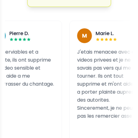
 D.
Marie L.
M
s et a
J'etais menacee avec des
ont supprime
videos privees et je ne
ible et
savais pas vers qui me
 me
tourner. Ils ont tout
du chantage.
supprime et m'ont aidee
a porter plainte aupres
des autorites.
Sincerement, je ne peux
pas les remercier assez.