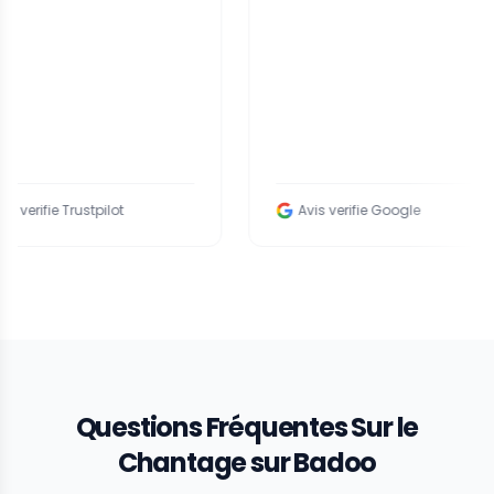
stpilot
Avis verifie Google
Questions Fréquentes Sur le
Chantage sur Badoo