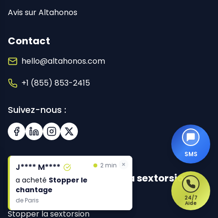
Avis sur Altahonos
Contact
hello@altahonos.com
+1 (855) 853-2415
Suivez-nous :
Facebook
LinkedIn
Instagram
X (Twitter)
SMS
×
×
2 min
2 min
J**** M****
J**** M****
Stopper le chantage et la sextorsion
a acheté
a acheté
Stopper le
Stopper le
chantage
chantage
Stopper le chantage
24/7
de
de
Paris
Paris
Aide
Stopper la sextorsion