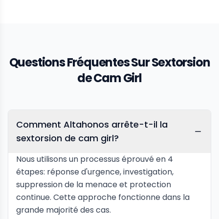
Questions Fréquentes Sur Sextorsion
de Cam Girl
Comment Altahonos arrête-t-il la
sextorsion de cam girl?
Nous utilisons un processus éprouvé en 4
étapes: réponse d'urgence, investigation,
suppression de la menace et protection
continue. Cette approche fonctionne dans la
grande majorité des cas.