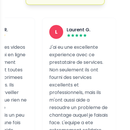
Laurent G.
L
N
deos
J'ai eu une excellente
Ils m'o
igne
experience avec ce
j'etais
prestataire de services.
photos 
tes
Non seulement ils ont
tout su
ees
fourni des services
assures
excellents et
protege
r
professionnels, mais ils
Tres dis
en ne
m'ont aussi aide a
import
resoudre un probleme de
peu
chantage auquel je faisais
is
face. L'equipe a ete