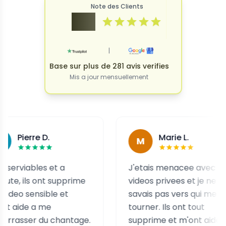
Note des Clients
4.9
|
Base sur plus de 281 avis verifies
Mis a jour mensuellement
rre D.
Marie L.
M
ables et a
J'etais menacee avec des
ls ont supprime
videos privees et je ne
ensible et
savais pas vers qui me
e a me
tourner. Ils ont tout
er du chantage.
supprime et m'ont aidee