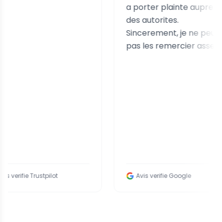
a porter plainte aupres
des autorites.
Sincerement, je ne peux
pas les remercier assez.
e Trustpilot
Avis verifie Google