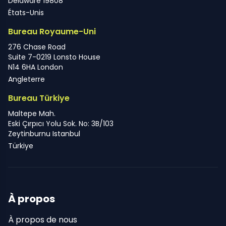
Delaware 19808
États-Unis
Bureau Royaume-Uni
276 Chase Road
Suite 7-0219 Lonsto House
N14 6HA London
Angleterre
Bureau Türkiye
Maltepe Mah.
Eski Çırpıcı Yolu Sok. No: 3B/103
Zeytinburnu Istanbul
Türkiye
À propos
À propos de nous