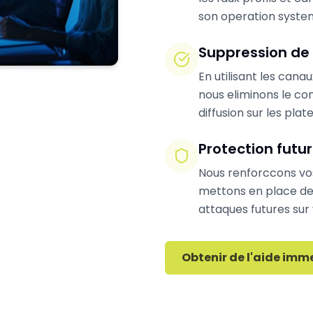
son operation syste
Suppression de
En utilisant les cana
nous eliminons le con
diffusion sur les pla
Protection futu
Nous renforccons vo
mettons en place des
attaques futures sur
Obtenir de l'aide imm