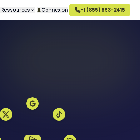
Ressources
Connexion
+1 (855) 853-2415
herche
 propos de nous
questions
s indésirables
couvrez notre entreprise
omment ça marche
 indésirables
tre méthode de travail
arrières
indésirables
joignez notre équipe
 vengeance
vis sur Altahonos
privé
couvrez ce que disent nos
ients
désirables