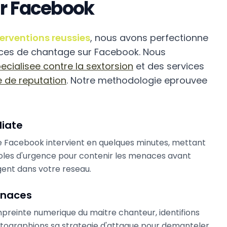
r Facebook
terventions reussies
, nous avons perfectionne
naces de chantage sur Facebook. Nous
ecialisee contre la sextorsion
et des services
e de reputation
. Notre methodologie eprouvee
iate
e Facebook intervient en quelques minutes, mettant
oles d'urgence pour contenir les menaces avant
gent dans votre reseau.
enaces
preinte numerique du maitre chanteur, identifions
cartographions sa strategie d'attaque pour demanteler