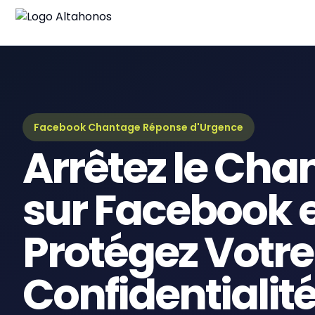
Blo
Derni
Gui
Guid
Facebook Chantage Réponse d'Urgence
Arrêtez le Cha
eBo
Ress
sur Facebook 
Protégez Votre
Confidentialit