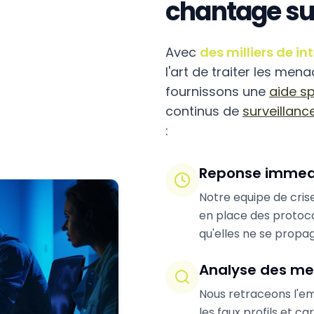
chantage su
Avec
des milliers de in
l'art de traiter les me
fournissons une
aide sp
continus de
surveillanc
:
Reponse immed
Notre equipe de cris
en place des protoc
qu'elles ne se propa
Analyse des m
Nous retraceons l'em
les faux profils et 