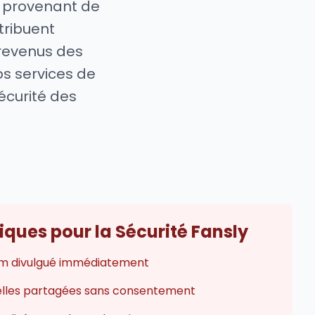
t provenant de
tribuent
revenus des
os services de
écurité des
ques pour la Sécurité Fansly
m divulgué immédiatement
lles partagées sans consentement