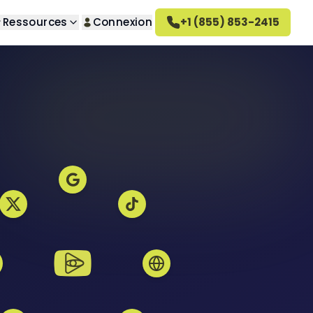
Ressources
Connexion
+1 (855) 853-2415
herche
 propos de nous
questions
s indésirables
couvrez notre entreprise
omment ça marche
 indésirables
tre méthode de travail
arrières
indésirables
joignez notre équipe
 vengeance
vis sur Altahonos
privé
couvrez ce que disent nos
ients
désirables