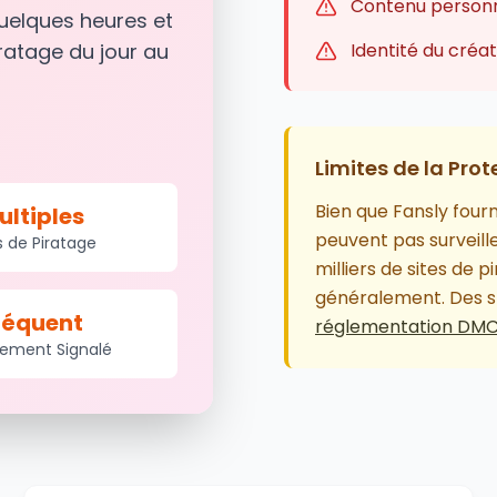
Contenu personna
quelques heures et
ratage du jour au
Identité du cré
Limites de la Prot
Bien que Fansly fourn
ultiples
peuvent pas surveille
s de Piratage
milliers de sites de 
généralement. Des sp
réquent
réglementation DM
lement Signalé