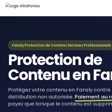
Blo
Derni
Gui
Guid
Fansly Protection de Contenu Services Professionnels
Protection de
eBo
Ress
Contenu en Fa
Protégez votre contenu en Fansly contre f
distribution non autorisée.
Paiement au r
payez que lorsque le contenu est suppri