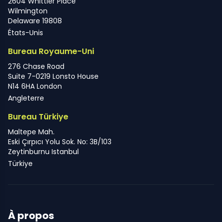
2604 Whittier Place
Wilmington
Delaware 19808
États-Unis
Bureau Royaume-Uni
276 Chase Road
Suite 7-0219 Lonsto House
N14 6HA London
Angleterre
Bureau Türkiye
Maltepe Mah.
Eski Çırpıcı Yolu Sok. No: 3B/103
Zeytinburnu Istanbul
Türkiye
À propos