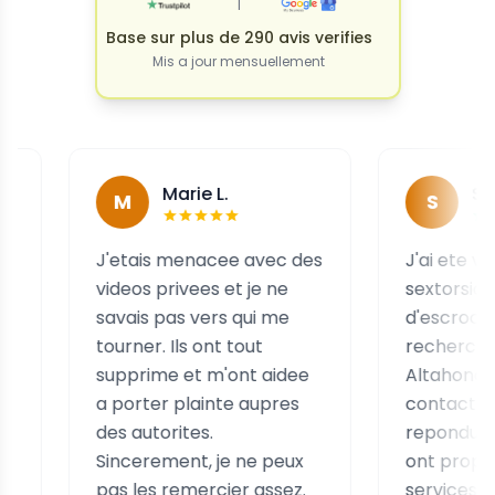
|
Base sur plus de 290 avis verifies
Mis a jour mensuellement
Marie L.
Sophie B.
M
S
J'etais menacee avec des
J'ai ete victime d
videos privees et je ne
sextorsion par un
savais pas vers qui me
d'escrocs et apr
tourner. Ils ont tout
recherches, j'ai t
supprime et m'ont aidee
Altahonos. Je les 
a porter plainte aupres
contactes et ils o
des autorites.
repondu immedia
Sincerement, je ne peux
ont propose leurs
pas les remercier assez.
services rapidem