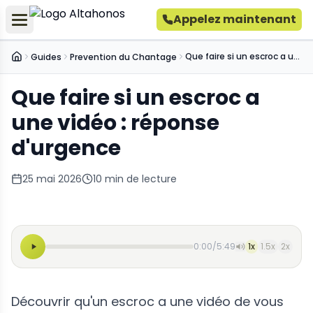
Appelez maintenant
Que faire si un escroc a une vidéo : réponse d'urgence
Guides
Prevention du Chantage
Accueil
Que faire si un escroc a
une vidéo : réponse
d'urgence
25 mai 2026
10
min de lecture
0:00
/
5:49
1
x
1.5
x
2
x
Découvrir qu'un escroc a une vidéo de vous