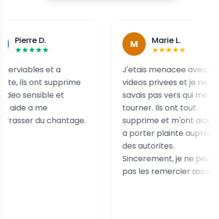
re D.
Marie L.
M
bles et a
J'etais menacee avec des
s ont supprime
videos privees et je ne
nsible et
savais pas vers qui me
 a me
tourner. Ils ont tout
r du chantage.
supprime et m'ont aidee
a porter plainte aupres
des autorites.
Sincerement, je ne peux
pas les remercier assez.