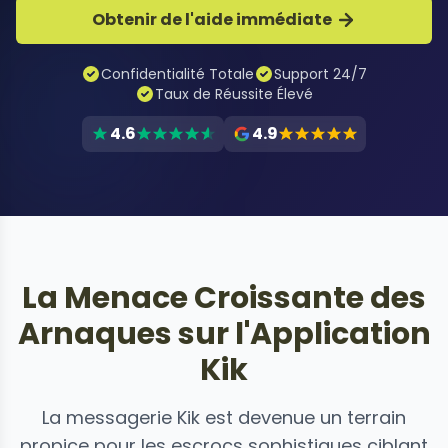
Obtenir de l'aide immédiate
Confidentialité Totale
Support 24/7
Taux de Réussite Élevé
4.6
4.9
La Menace Croissante des
Arnaques sur l'Application
Kik
La messagerie Kik est devenue un terrain
propice pour les escrocs sophistiques ciblant