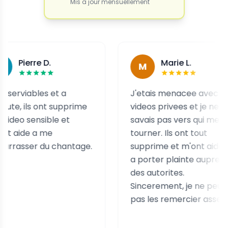
Mis a jour mensuellement
rre D.
Marie L.
M
ables et a
J'etais menacee avec des
ils ont supprime
videos privees et je ne
ensible et
savais pas vers qui me
e a me
tourner. Ils ont tout
er du chantage.
supprime et m'ont aidee
a porter plainte aupres
des autorites.
Sincerement, je ne peux
pas les remercier assez.