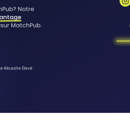
hPub? Notre
hantage
sur MatchPub.
e Réussite Élevé