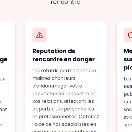
rencontre.
Reputation de
Me
age
rencontre en danger
su
pl
Les retards permettent aux
maitres chanteurs
sur
Les
d'endommager votre
Ma
reputation de rencontre et
pub
vos relations, affectant les
re
enr
opportunites personnelles
ant
soc
et professionnelles. Obtenez
str
l'aide de nos specialistes en
nt
spe
sextorsion de celebrites
qui