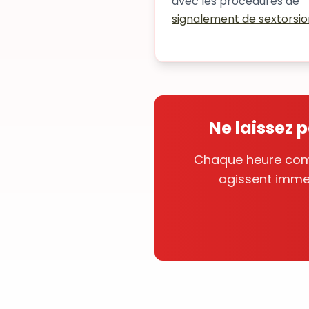
avec les procedures de
signalement de sextorsio
Ne laissez 
Chaque heure comp
agissent immed