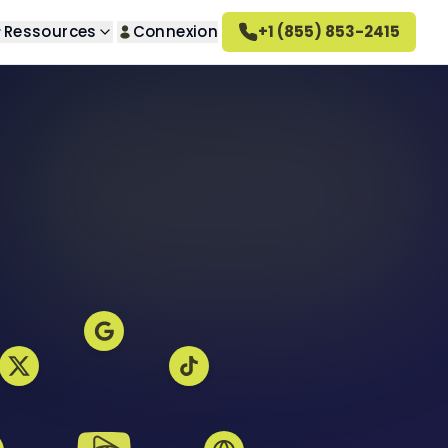
Ressources
Connexion
+1 (855) 853-2415
herche
 propos de nous
questions
s indésirables
couvrez notre entreprise
omment ça marche
 indésirables
tre méthode de travail
arrières
indésirables
joignez notre équipe
 vengeance
vis sur Altahonos
privé
couvrez ce que disent nos
ients
désirables