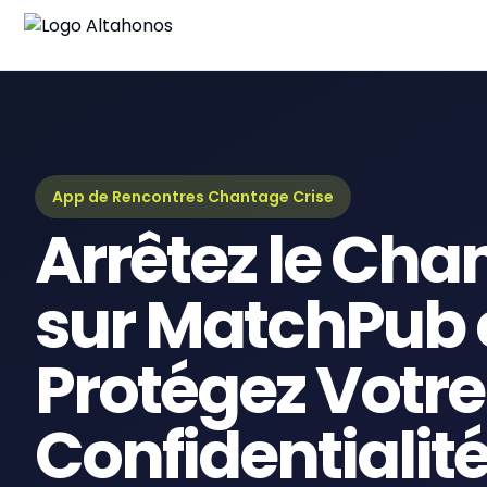
Blo
Derni
Gui
Guid
App de Rencontres Chantage Crise
Arrêtez le Cha
eBo
Ress
sur MatchPub 
Protégez Votre
Confidentialit