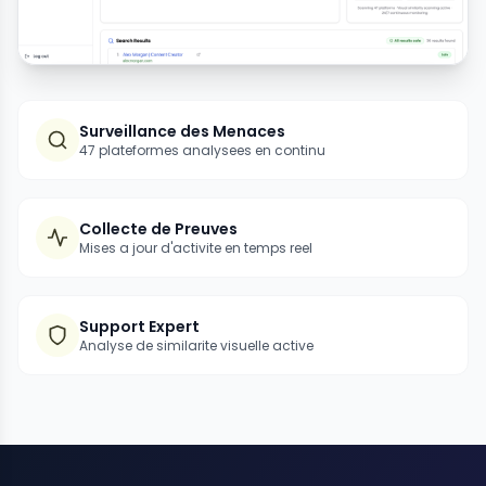
Surveillance des Menaces
47 plateformes analysees en continu
Collecte de Preuves
Mises a jour d'activite en temps reel
Support Expert
Analyse de similarite visuelle active