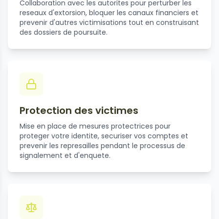
Collaboration avec les autorites pour perturber les
reseaux d'extorsion, bloquer les canaux financiers et
prevenir d'autres victimisations tout en construisant
des dossiers de poursuite.
Protection des victimes
Mise en place de mesures protectrices pour
proteger votre identite, securiser vos comptes et
prevenir les represailles pendant le processus de
signalement et d'enquete.