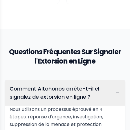
Questions Fréquentes Sur Signaler
l'Extorsion en Ligne
Comment Altahonos arrête-t-il el
signalez de extorsion en ligne ?
Nous utilisons un processus éprouvé en 4
étapes: réponse d'urgence, investigation,
suppression de la menace et protection