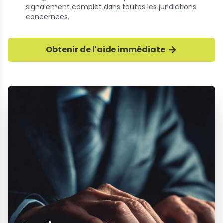
signalement complet dans toutes les juridictions
concernees.
Obtenir de l'aide immédiate