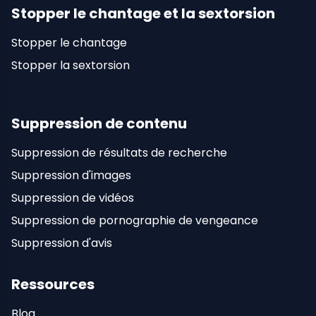
Stopper le chantage et la sextorsion
Stopper le chantage
Stopper la sextorsion
Suppression de contenu
Suppression de résultats de recherche
Suppression d'images
Suppression de vidéos
Suppression de pornographie de vengeance
Suppression d'avis
Ressources
Blog