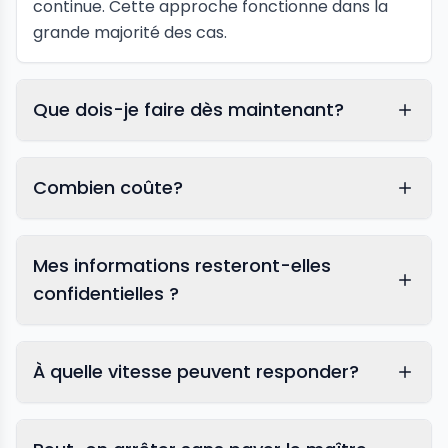
continue. Cette approche fonctionne dans la
grande majorité des cas.
Que dois-je faire dès maintenant?
Combien coûte?
Mes informations resteront-elles
confidentielles ?
À quelle vitesse peuvent responder?