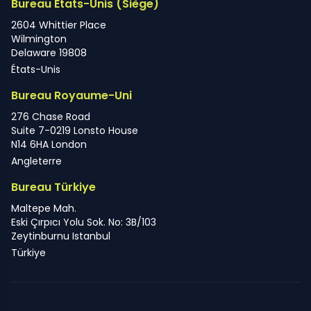
Bureau États-Unis (Siège)
2604 Whittier Place
Wilmington
Delaware 19808
États-Unis
Bureau Royaume-Uni
276 Chase Road
Suite 7-0219 Lonsto House
N14 6HA London
Angleterre
Bureau Türkiye
Maltepe Mah.
Eski Çırpıcı Yolu Sok. No: 3B/103
Zeytinburnu Istanbul
Türkiye