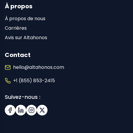
À propos
À propos de nous
Carrières
Avis sur Altahonos
Contact
hello@altahonos.com
+1 (855) 853-2415
Suivez-nous :
Facebook
LinkedIn
Instagram
X (Twitter)