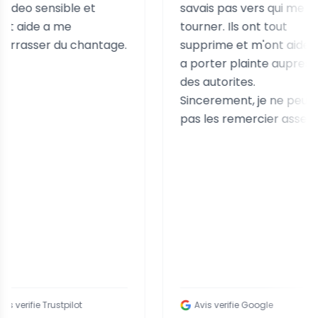
nsible et
savais pas vers qui me
 a me
tourner. Ils ont tout
r du chantage.
supprime et m'ont aidee
a porter plainte aupres
des autorites.
Sincerement, je ne peux
pas les remercier assez.
Trustpilot
Avis verifie Google