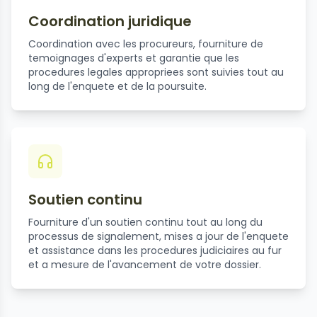
Coordination juridique
Coordination avec les procureurs, fourniture de
temoignages d'experts et garantie que les
procedures legales appropriees sont suivies tout au
long de l'enquete et de la poursuite.
Soutien continu
Fourniture d'un soutien continu tout au long du
processus de signalement, mises a jour de l'enquete
et assistance dans les procedures judiciaires au fur
et a mesure de l'avancement de votre dossier.