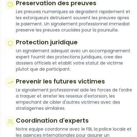
Preservation des preuves
Les preuves numeriques se degradent rapidement et
les extorqueurs detruisent souvent les preuves apres
le paiement. Un signalement professionnel immediat
preserve les preuves cruciales pour la poursuite.
Protection juridique
Un signalement adequat avec un accompagnement
expert fournit des protections juridiques, cree des
dossiers officiels et etablit votre statut de victime
plutot que de participant.
Prevenir les futures victimes
Le signalement professionnel aide les forces de l'ordre
a traquer et arreter les reseaux d'extorsion, les
empechant de cibler d'autres victimes avec des
stratagemes similaires.
Coordination d'experts
Notre equipe coordonne avec le FBI, la police locale et
les agences internationales pour assurer un