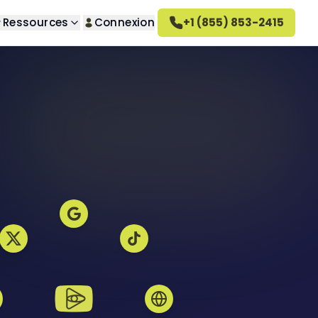
Ressources
Connexion
+1 (855) 853-2415
herche
 propos de nous
questions
s indésirables
couvrez notre entreprise
omment ça marche
 indésirables
tre méthode de travail
arrières
indésirables
joignez notre équipe
 vengeance
vis sur Altahonos
privé
couvrez ce que disent nos
ients
désirables