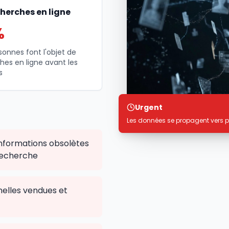
herches en ligne
%
sonnes font l'objet de
hes en ligne avant les
s
Urgent
Les données se propagent vers p
nformations obsolètes
 recherche
elles vendues et