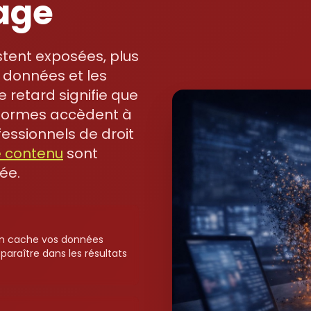
age
stent exposées, plus
 données et les
 retard signifie que
formes accèdent à
fessionnels de droit
e contenu
sont
ée.
en cache vos données
araître dans les résultats