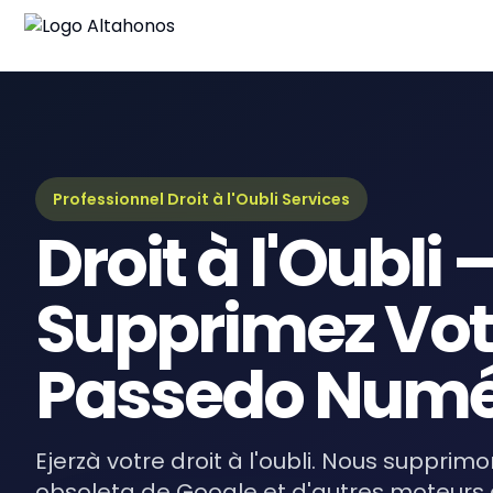
Blo
Derni
Gui
Guid
Professionnel Droit à l'Oubli Services
Droit à l'Oubli 
eBo
Ress
Supprimez Vot
Passedo Numé
Ejerzà votre droit à l'oubli. Nous supprim
obsoleta de Google et d'autres moteurs 