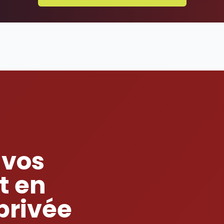
 vos
t en
 privée