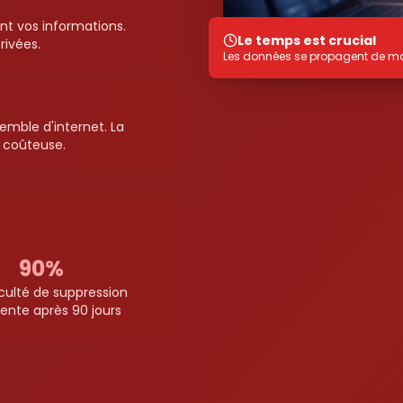
ent vos informations.
Le temps est crucial
rivées.
Les données se propagent de man
emble d'internet. La
 coûteuse.
90%
iculté de suppression
nte après 90 jours