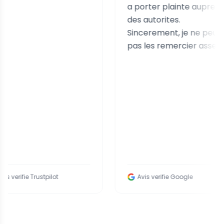
a porter plainte aupres
des autorites.
Sincerement, je ne peux
pas les remercier assez.
e Trustpilot
Avis verifie Google