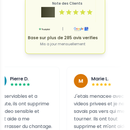
Note des Clients
4.9
|
Base sur plus de 285 avis verifies
Mis a jour mensuellement
rre D.
Marie L.
M
ables et a
J'etais menacee avec des
ils ont supprime
videos privees et je ne
ensible et
savais pas vers qui me
e a me
tourner. Ils ont tout
er du chantage.
supprime et m'ont aidee