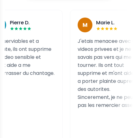
rre D.
Marie L.
M
ables et a
J'etais menacee avec des
ls ont supprime
videos privees et je ne
ensible et
savais pas vers qui me
e a me
tourner. Ils ont tout
er du chantage.
supprime et m'ont aidee
a porter plainte aupres
des autorites.
Sincerement, je ne peux
pas les remercier assez.