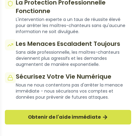
La Protection Professionnelle
Fonctionne
L'intervention experte a un taux de réussite élevé
pour arrêter les maîtres-chanteurs sans qu'aucune
information ne soit divulguée.
Les Menaces Escaladent Toujours
Sans aide professionnelle, les maîtres-chanteurs
deviennent plus agressifs et les demandes
augmentent de manière exponentielle.
Sécurisez Votre Vie Numérique
Nous ne nous contentons pas d'arrêter la menace
immédiate - nous sécurisons vos comptes et
données pour prévenir de futures attaques.
Des milliers de Cas Résolus
Obtenir de l'aide immédiate
Nos experts ont réussi à arrêter des milliers de
cas de chantage sur Streamable