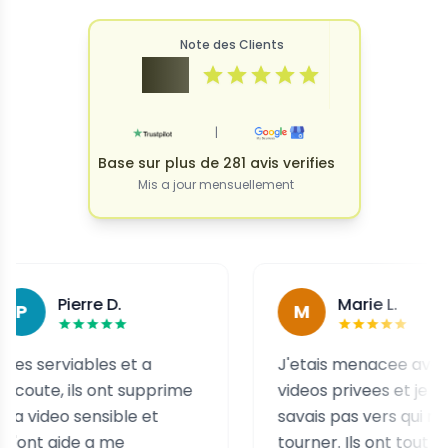
Note des Clients
4.9
|
Base sur plus de 281 avis verifies
Mis a jour mensuellement
Pierre D.
Marie L.
M
viables et a
J'etais menacee avec des
, ils ont supprime
videos privees et je ne
 sensible et
savais pas vers qui me
ide a me
tourner. Ils ont tout