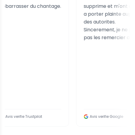
sser du chantage.
supprime et m'ont aidee
a porter plainte aupres
des autorites.
Sincerement, je ne peux
pas les remercier assez.
ifie Trustpilot
Avis verifie Google