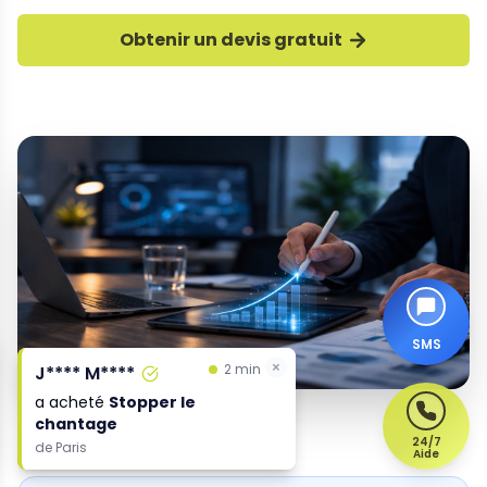
Obtenir un devis gratuit
SMS
×
×
2 min
2 min
J**** M****
J**** M****
a acheté
a acheté
Stopper le
Stopper le
chantage
chantage
24/7
de
de
Paris
Paris
Aide