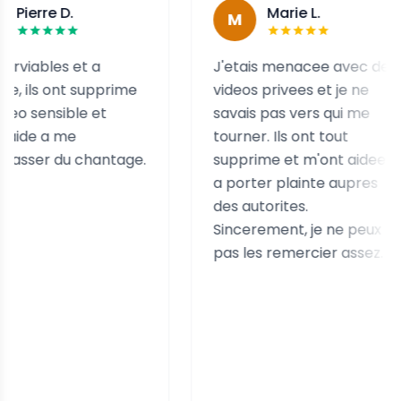
re D.
Marie L.
M
bles et a
J'etais menacee avec des
ls ont supprime
videos privees et je ne
nsible et
savais pas vers qui me
 a me
tourner. Ils ont tout
r du chantage.
supprime et m'ont aidee
a porter plainte aupres
des autorites.
Sincerement, je ne peux
pas les remercier assez.