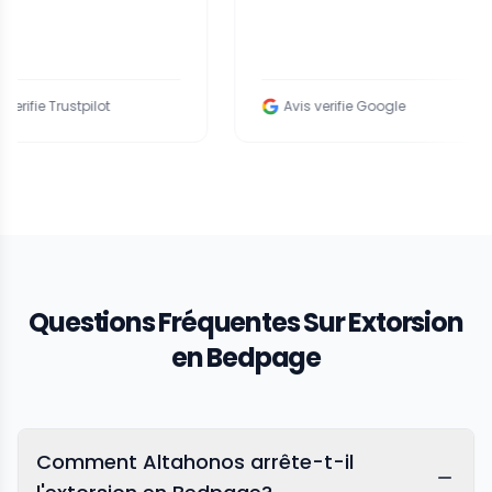
Trustpilot
Avis verifie Google
Questions Fréquentes Sur Extorsion
en Bedpage
Comment Altahonos arrête-t-il