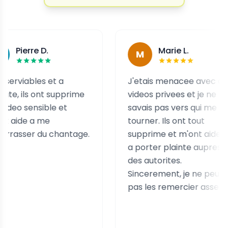
rre D.
Marie L.
M
ables et a
J'etais menacee avec des
ls ont supprime
videos privees et je ne
ensible et
savais pas vers qui me
e a me
tourner. Ils ont tout
er du chantage.
supprime et m'ont aidee
a porter plainte aupres
des autorites.
Sincerement, je ne peux
pas les remercier assez.