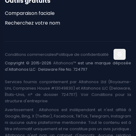
Outils gratuits
Comparaison faciale
Recherchez votre nom
Conditions commerciales
Politique de confidentialité
Copyright © 2015-2026
Altahonos™
est une marque déposée
d'Altahonos LLC · Delaware File No. 7247117
Services fournis conjointement par Altahonos Ltd (Royaume-
Uni, Companies House #13049830) et Altahonos LLC (Delaware,
États-Unis, n° de dossier 7247117). Voir Conditions pour la
structure d'entreprise.
Avertissement : Altahonos est indépendant et n'est affilié à
Google, Bing, X (Twitter), Facebook, TikTok, Telegram, Instagram
ni aucune autre plateforme mentionnée. Tout le contenu est à
titre informatif uniquement et ne constitue pas un avis juridique ;
Altahonos n'est pas un cabinet d'avocats. Aucune relation