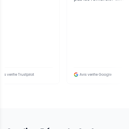
ie Trustpilot
Avis verifie Google