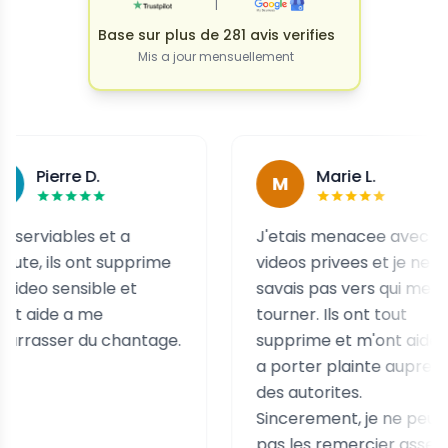
|
Base sur plus de 281 avis verifies
Mis a jour mensuellement
erre D.
Marie L.
M
iables et a
J'etais menacee avec des
ils ont supprime
videos privees et je ne
sensible et
savais pas vers qui me
e a me
tourner. Ils ont tout
ser du chantage.
supprime et m'ont aidee
a porter plainte aupres
des autorites.
Sincerement, je ne peux
pas les remercier assez.