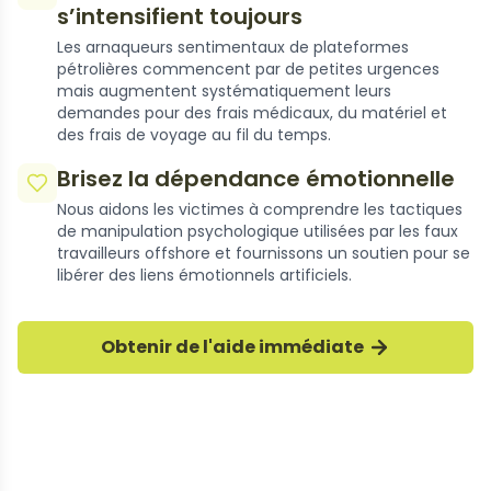
s’intensifient toujours
Les arnaqueurs sentimentaux de plateformes
pétrolières commencent par de petites urgences
mais augmentent systématiquement leurs
demandes pour des frais médicaux, du matériel et
des frais de voyage au fil du temps.
Brisez la dépendance émotionnelle
Nous aidons les victimes à comprendre les tactiques
de manipulation psychologique utilisées par les faux
Récupération après arnaque
travailleurs offshore et fournissons un soutien pour se
libérer des liens émotionnels artificiels.
pétrolière
Nos experts aident les victimes à reconnaître
Obtenir de l'aide immédiate
les faux travailleurs offshore et à se remettre
de la fraude sentimentale