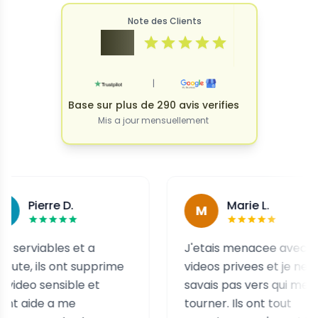
Note des Clients
4.9
|
Base sur plus de 290 avis verifies
Mis a jour mensuellement
ierre D.
Marie L.
M
iables et a
J'etais menacee avec des
 ils ont supprime
videos privees et je ne
sensible et
savais pas vers qui me
de a me
tourner. Ils ont tout