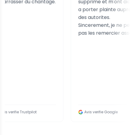
ser du chantage.
supprime et m'ont aidee
a porter plainte aupres
des autorites.
Sincerement, je ne peux
pas les remercier assez.
ie Trustpilot
Avis verifie Google