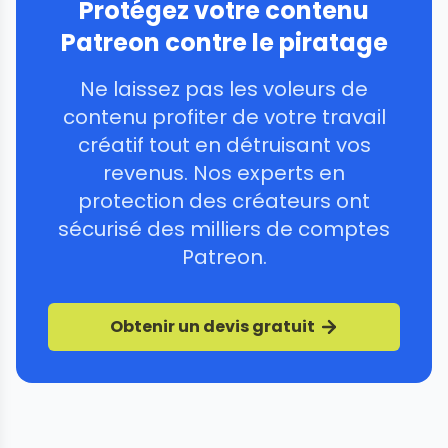
Protégez votre contenu
Patreon contre le piratage
Ne laissez pas les voleurs de
contenu profiter de votre travail
créatif tout en détruisant vos
revenus. Nos experts en
protection des créateurs ont
sécurisé des milliers de comptes
Patreon.
Obtenir un devis gratuit