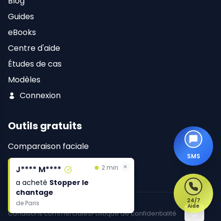
Blog
Guides
eBooks
Centre d'aide
Études de cas
Modèles
Connexion
Outils gratuits
Comparaison faciale
SMS
Recherchez votre nom
×
×
2 min
2 min
J**** M****
J**** M****
a acheté
a acheté
Stopper le
Stopper le
chantage
chantage
24/7
de
de
Paris
Paris
Aide
Conditions commerciales
Politique de confidentialité