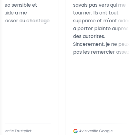
sible et
savais pas vers qui me
 me
tourner. Ils ont tout
du chantage.
supprime et m'ont aidee
a porter plainte aupres
des autorites.
Sincerement, je ne peux
pas les remercier assez.
ustpilot
Avis verifie Google