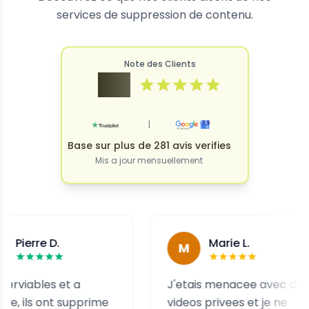
services de suppression de contenu.
Note des Clients
4.9
|
Base sur plus de 281 avis verifies
Mis a jour mensuellement
 D.
Marie L.
M
es et a
J'etais menacee avec des
 ont supprime
videos privees et je ne