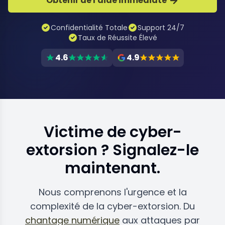
Obtenir de l'aide immédiate
Confidentialité Totale
Support 24/7
Taux de Réussite Élevé
4.6
4.9
Victime de cyber-
extorsion ? Signalez-le
maintenant.
Nous comprenons l'urgence et la
complexité de la cyber-extorsion. Du
chantage numérique
aux attaques par