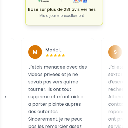
|
Base sur plus de 281 avis verifies
Mis a jour mensuellement
Marie L.
Sophie
M
S
J'etais menacee avec des
J'ai ete victim
videos privees et je ne
sextorsion par
savais pas vers qui me
d'escrocs et 
tourner. Ils ont tout
recherches, j'a
supprime et m'ont aidee
Altahonos. Je l
a porter plainte aupres
contactes et il
des autorites.
repondu imme
Sincerement, je ne peux
ont propose le
pas les remercier assez.
services rapi